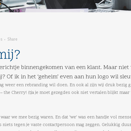
es
Share
mij?
berichtje binnengekomen van een klant. Maar niet
 Of ik in het ‘geheim’ even aan hun logo wil sleu
 graag weer een rebranding wil doen. En ook al zijn wij druk bezi
– the Cherry! (tja je moet gezegdes ook niet vertalen blijkt maar
aar we mee bezig waren. En dat ‘we’ was een handje vol mensen.
lfs niets tegen je vaste contactpersoon mag zeggen. Gelukkig duu