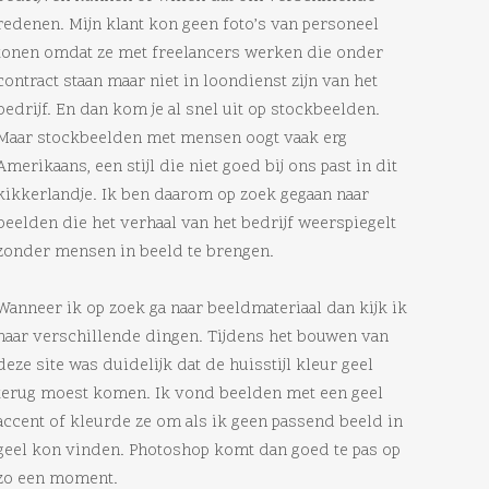
redenen. Mijn klant kon geen foto’s van personeel
tonen omdat ze met freelancers werken die onder
contract staan maar niet in loondienst zijn van het
bedrijf. En dan kom je al snel uit op stockbeelden.
Maar stockbeelden met mensen oogt vaak erg
Amerikaans, een stijl die niet goed bij ons past in dit
kikkerlandje. Ik ben daarom op zoek gegaan naar
beelden die het verhaal van het bedrijf weerspiegelt
zonder mensen in beeld te brengen.
Wanneer ik op zoek ga naar beeldmateriaal dan kijk ik
naar verschillende dingen. Tijdens het bouwen van
deze site was duidelijk dat de huisstijl kleur geel
terug moest komen. Ik vond beelden met een geel
accent of kleurde ze om als ik geen passend beeld in
geel kon vinden. Photoshop komt dan goed te pas op
zo een moment.