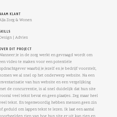
NAAM KLANT
Alja Zorg & Wonen
SKILLS
Design | Advies
OVER DIT PROJECT
Wanneer je in de zorg werkt en gevraagd wordt om
een video te maken voor een potentiële
opdrachtgever waarbij je jezelf en je bedrijf voorstelt,
komen we al snel op het onderwerp website. Na een
inventarisatie van hun website en een vergelijking
met de concurrentie, is al snel duidelijk dat hun site
vooral veel tekst bevat en geen plaatjes. Zeg maar heel
veel tekst. En tegenwoordig hebben mensen geen zin
of geduld om lappen tekst te lezen. Ik laat een aantal
voorbeelden zien van hoe hun site er uit kan zien en